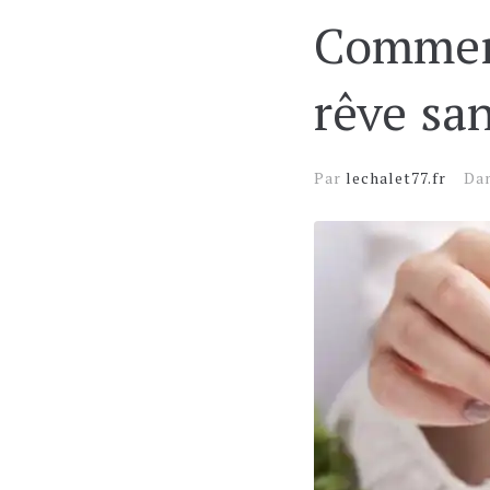
Comment
rêve san
Par
lechalet77.fr
Da