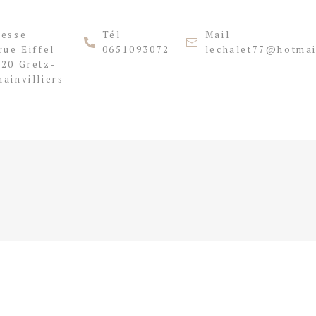
resse
Tél
Mail
rue Eiffel
0651093072
lechalet77@hotmai
20 Gretz-
ainvilliers