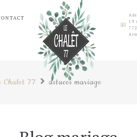
Ad
CONTACT
19 
772
Arm
e Chalet 77
astuces mariage