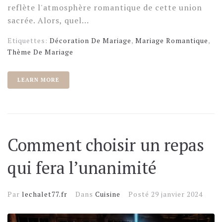
reflète l'atmosphère romantique de cette union
sacrée. Alors, quel...
Etiquettes:
Décoration De Mariage
,
Mariage Romantique
,
Thème De Mariage
LEARN MORE
Comment choisir un repas
qui fera l’unanimité
Par
lechalet77.fr
Dans
Cuisine
Posté
29 janvier 2024