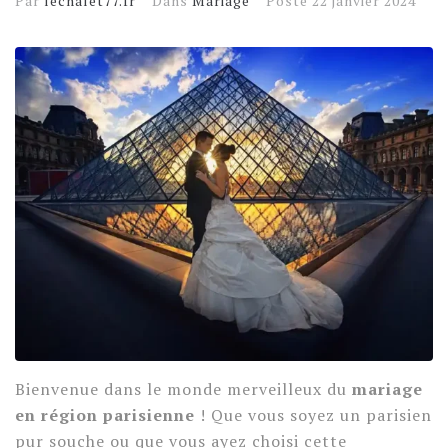
Par
lechalet77.fr
Dans
Mariage
Posté
22 janvier 2024
Bienvenue dans le monde merveilleux du
mariage
en région parisienne
! Que vous soyez un parisien
pur souche ou que vous ayez choisi cette