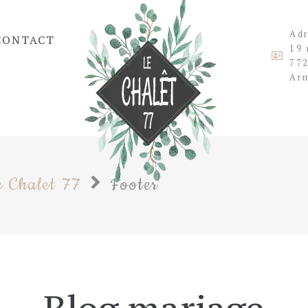
Ad
CONTACT
19 
772
Arm
e Chalet 77
Footer