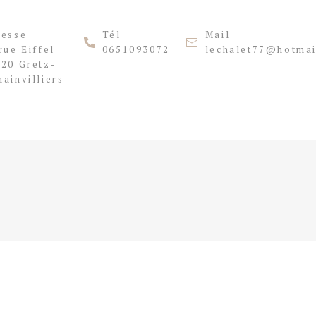
resse
Tél
Mail
rue Eiffel
0651093072
lechalet77@hotmai
20 Gretz-
ainvilliers